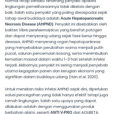
normal tetap berisiko terserang penyakit apabila
lingkungan pemeliharaannya tidak dikelola dengan
baik. Salah satu penyakit yang paling diwaspadai sejak
tahap awal budidaya adalah
Acute Hepatopancreatic
. Penyakit ini disebabkan oleh
Necrosis Disease (AHPND)
bakteri
yang bersifat patogen
Vibrio parahaemolyticus
dan dapat menyerang udang sejak fase benur hingga
dewasa. AHPND menyerang organ hepatopankreas
yang menyebabkan perubahan warna menjadi putih
pucat, saluran pencernaan kosong, serta menimbulkan
kematian massal dalam waktu 1–3 hari setelah infeksi
terjadi. Akibatnya, penyakit ini sering menjadi penyebab
utama kegagalan panen dan kerugian ekonomi yang
signifikan dalam budidaya udang (Han
2020).
et al.
Untuk menekan risiko infeksi AHPND sejak dini, diperlukan
solusi pencegahan yang tidak hanya efektif tetapi juga
ramah lingkungan. Salah satu upaya yang dapat
dilakukan adalah dengan menggunakan produk
berbahan alami, seperti
dari AQUBETA.
ANTI V-PRO