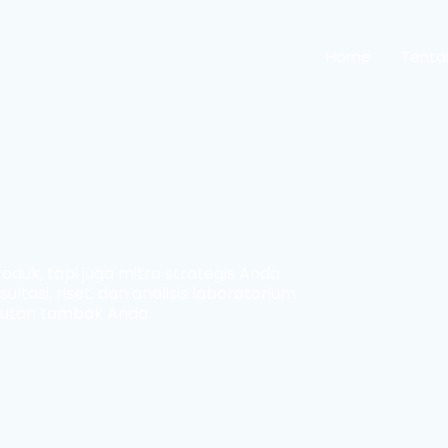
Home
Tenta
duk, tapi juga mitra strategis Anda
asi, riset, dan analisis laboratorium
jutan tambak Anda.