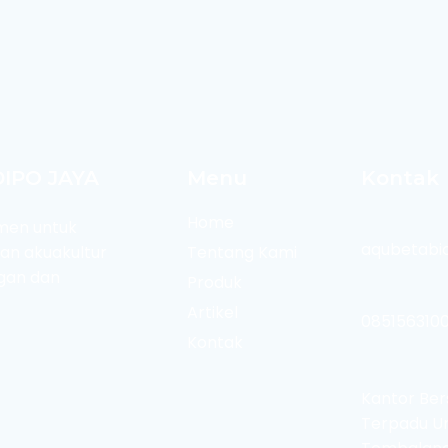
DIPO JAYA
Menu
Kontak
Home
men untuk
aqubetabi
an akuakultur
Tentang Kami
gan dan
Produk
Artikel
085156310
Kontak
Kantor Ber
Terpadu Un