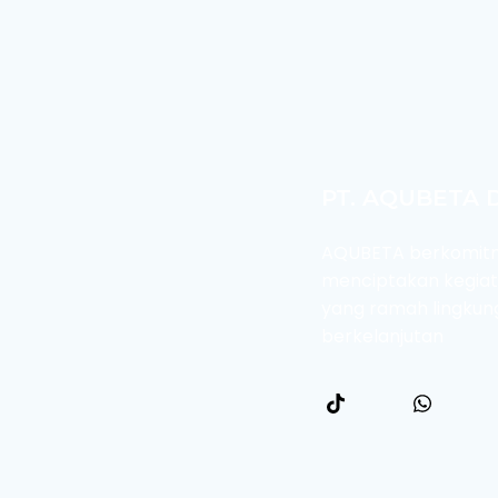
PT. AQUBETA 
AQUBETA berkomit
menciptakan kegiat
yang ramah lingkun
berkelanjutan