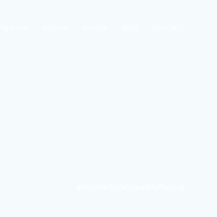
ng Kami
Service
Produk
Blog
Kontak
#FortheSuistainableFuture