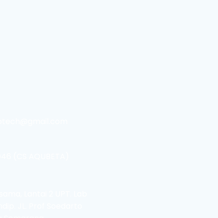
otech@gmail.com
046 (CS AQUBETA)
sama, Lantai 2 UPT. Lab
dip. JL. Prof Soedarto