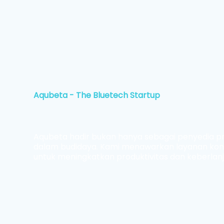
Aqubeta - The Bluetech Startup
Aqubeta hadir bukan hanya sebagai penyedia pro
dalam budidaya. Kami menawarkan layanan konsult
untuk meningkatkan produktivitas dan keberlan