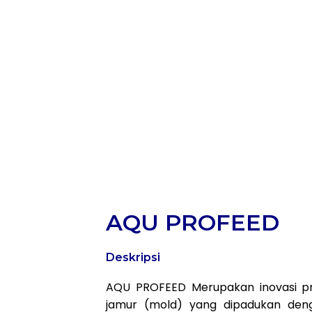
Tentang Kami
Produk
Artikel
Kontak
Home
Tenta
AQU PROFEED
Deskripsi
AQU PROFEED Merupakan inovasi pro
jamur (mold) yang dipadukan deng