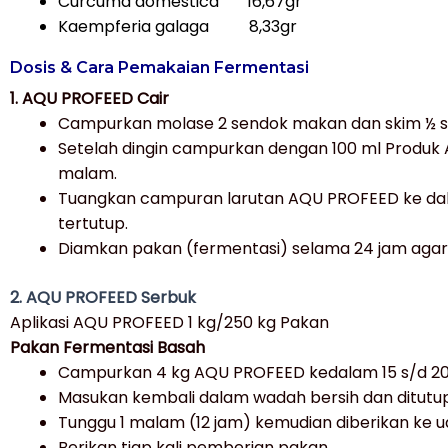
Curcuma domestica 16,67gr
Kaempferia galaga 8,33gr
Dosis & Cara Pemakaian Fermentasi
1. AQU PROFEED Cair
Campurkan molase 2 sendok makan dan skim ½ sen
Setelah dingin campurkan dengan 100 ml Produk
malam.
Tuangkan campuran larutan AQU PROFEED ke dal
tertutup.
Diamkan pakan (fermentasi) selama 24 jam agar 
2. AQU PROFEED Serbuk
Aplikasi AQU PROFEED 1 kg/250 kg Pakan
Pakan Fermentasi Basah
Campurkan 4 kg AQU PROFEED kedalam 15 s/d 20 L 
Masukan kembali dalam wadah bersih dan ditutup
Tunggu 1 malam (12 jam) kemudian diberikan ke u
Berikan tiap kali pemberian pakan.