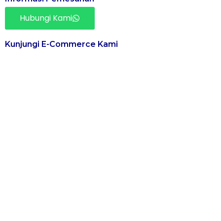
Hubungi Kami
Kunjungi E-Commerce Kami
PT. AQUBETA 
AQUBETA berkomit
menciptakan kegiat
yang ramah lingkun
berkelanjutan