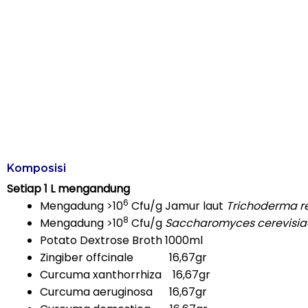
Komposisi
Setiap 1 L mengandung
6
Mengadung >10
Cfu/g Jamur laut
Trichoderma r
8
Mengadung >10
Cfu/g
Saccharomyces cerevisia
Potato Dextrose Broth 1000ml
Zingiber offcinale 16,67gr
Curcuma xanthorrhiza 16,67gr
Curcuma aeruginosa 16,67gr