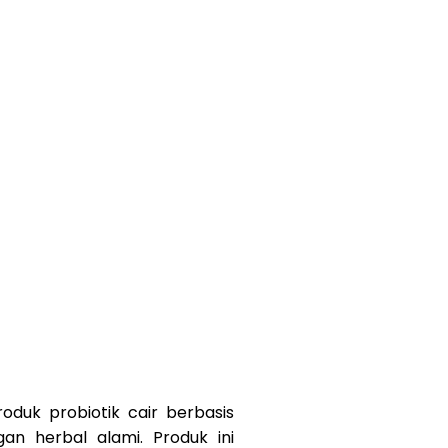
ng Kami
Service
Produk
Blog
Kontak
duk probiotik cair berbasis
an herbal alami. Produk ini