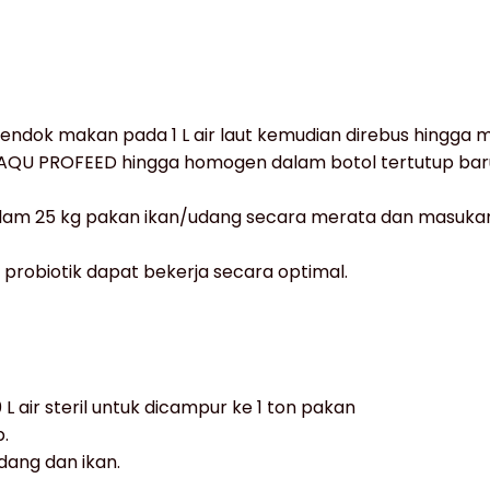
dok makan pada 1 L air laut kemudian direbus hingga m
 AQU PROFEED hingga homogen dalam botol tertutup baru
am 25 kg pakan ikan/udang secara merata dan masukan
probiotik dapat bekerja secara optimal.
air steril untuk dicampur ke 1 ton pakan
.
dang dan ikan.