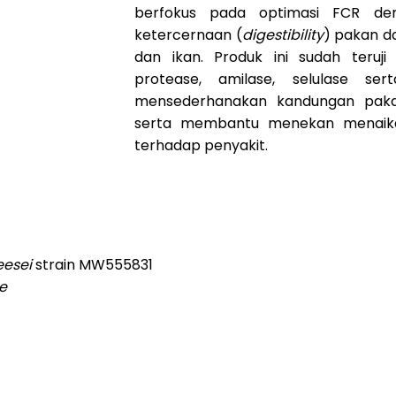
berfokus pada optimasi FCR de
ketercernaan (
digestibility
) pakan d
dan ikan. Produk ini sudah teruj
protease, amilase, selulase ser
mensederhanakan kandungan paka
serta membantu menekan menaika
terhadap penyakit.
eesei
strain MW555831
e