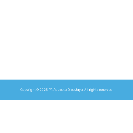
aqubetabiotech@gmail.com
085156310046 (CS AQUBETA)
Kantor Bersama, Lantai 2 UPT. Lab Terpadu Undip. JL.
Prof Soedarto Tembalang Semarang
Copyright © 2025 PT. Aqubeta Dipo Jaya. All rights reserved